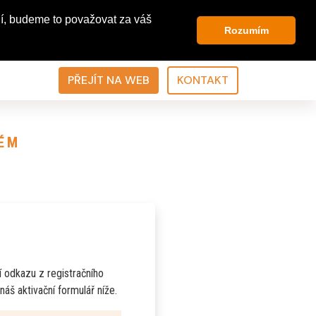
í, budeme to považovat za váš
Rozumím
PŘEJÍT NA WEB
KONTAKT
ÉM
í odkazu z registračního
náš aktivační formulář níže.