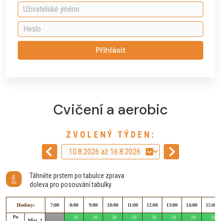
Přihlásit
Cvičení a aerobic
ZVOLENÝ TÝDEN:
Táhněte prstem po tabulce zprava
doleva pro posouvání tabulky.
Hodiny:
7:00
8:00
9:00
10:00
11:00
12:00
13:00
14:00
15:00
Po
20
20
20
20
20
20
20
20
Míst. 1