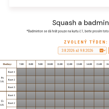
Squash a badmin
*Badminton se dá hrát pouze na kurtu č.1, berte prosím toto v
ZVOLENÝ TÝDEN:
Hodiny:
7:00
8:00
9:00
10:00
11:00
12:00
13:00
14:00
15:00
16
Kurt 1
Po
Kurt 2
3.8.
Kurt 3
Kurt 1
Út
Kurt 2
4.8.