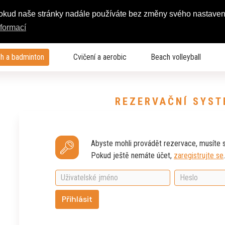
Pokud naše stránky nadále používáte bez změny svého nastaven
nformací
h a badminton
Cvičení a aerobic
Beach volleyball
REZERVAČNÍ SYST
Abyste mohli provádět rezervace, musíte se
Pokud ještě nemáte účet,
zaregistrujte se
.
Přihlásit