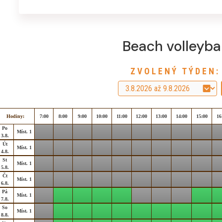
Beach volleybal
ZVOLENÝ TÝDEN:
Hodiny:
7:00
8:00
9:00
10:00
11:00
12:00
13:00
14:00
15:00
16
Po
Míst. 1
3.8.
Út
Míst. 1
4.8.
St
Míst. 1
5.8.
Čt
Míst. 1
6.8.
Pá
Míst. 1
7.8.
So
Míst. 1
8.8.